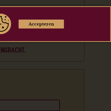
, METRO OR TRAM.
 NEARBY:
Accepteren
SENGRACHT.