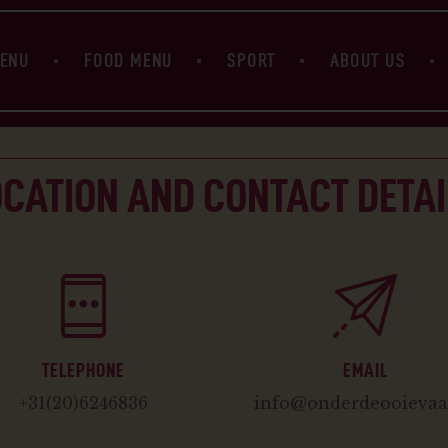
HOME
BEER MENU
MENU
FOOD MENU
SPORT
ABOUT US
FOOD MENU
SPORT
ABOUT US
OUR MEATBALL
OCATION AND CONTACT DETAI
CONTACT
TELEPHONE
EMAIL
+31(20)6246836
info@onderdeooievaar