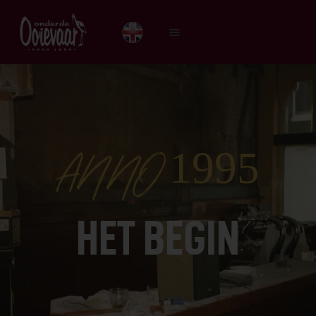
HOME
BIERKAART
MENU
SPORT
ANNO 1995
OVER ONS
DE GEHAKTBAL
CONTACT
H
E
T
B
E
G
I
N