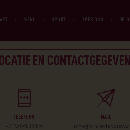
HOME
BIERKAART
ART
MENU
SPORT
OVER ONS
DE G
MENU
SPORT
OVER ONS
DE GEHAKTBAL
OCATIE EN CONTACTGEGEVE
CONTACT
TELEFOON
MAIL
+31(20)6246836
info@onderdeooievaar