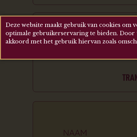
Deze website maakt gebruik van cookies om v
JE KAN NAAR DE UT
optimale gebruikerservaring te bieden. Door 
DIT ZIJN 
akkoord met het gebruik hiervan zoals omsc
TRAM
NAAM