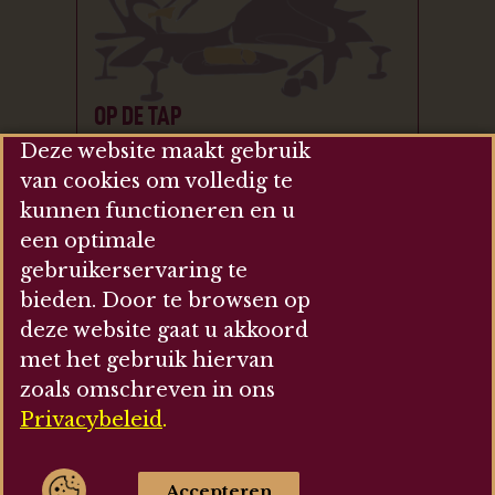
OP DE TAP
Deze website maakt gebruik
Onder de Ooievaar heeft een zeer
van cookies om volledig te
ruim assortiment aan bieren op
kunnen functioneren en u
fles en op de tap. Hieronder ziet u
een optimale
de merken die altijd op de tap
gebruikerservaring te
verkrijgbaar zijn. Echter hebben
bieden. Door te browsen op
wij ook twee wisseltaps waar de
deze website gaat u akkoord
seizoensbieren en andere
met het gebruik hiervan
bijzondere bieren op aangesloten
zoals omschreven in ons
worden.
Privacybeleid
.
Accepteren