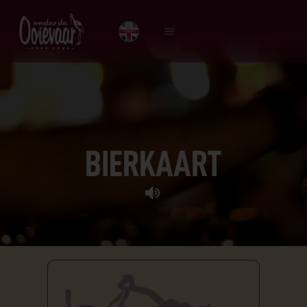
HOME
BIERKAART
MENU
SPORT
B
I
E
R
K
A
A
R
T
OVER ONS
DE GEHAKTBAL
CONTACT