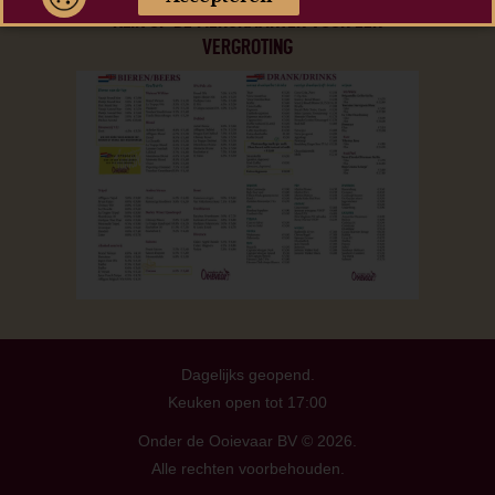
KLIK OP DE MENUKAARTEN VOOR EEN
VERGROTING
Dagelijks geopend.
Keuken open tot 17:00
Onder de Ooievaar BV © 2026.
Alle rechten voorbehouden.