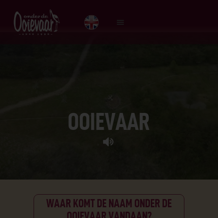
HOME
BIERKAART
MENU
SPORT
O
O
I
E
V
A
A
R
OVER ONS
DE GEHAKTBAL
CONTACT
WAAR
KOMT
DE
NAAM
ONDER
DE
OOIEVAAR
VANDAAN?