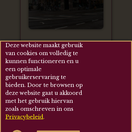
Deze website maakt gebruik
Op de gevel aan de Prinsengracht
van cookies om volledig te
zijde zit een ooievaar en een
kunnen functioneren en u
prachtig tegelwerk. Het beeld twee
een optimale
groepen mensen uit. De ene groep
gebruikerservaring te
is schamel gekleed loopt
bieden. Door te browsen op
ongelukkig naar beneden een
donker gat in. Bij deze groep staat
deze website gaat u akkoord
“Onverzekerd”. De andere groep is
met het gebruik hiervan
keurig gekleed, zij lopen omarmt
zoals omschreven in ons
naar boven waar zonlicht hun
Privacybeleid
.
tegemoet schijnt. Bij deze groep
staat “Verzekerd”. Het is duidelijk