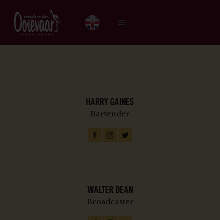
HOME
BIERKAART
MENU
HARRY GAINES
SPORT
Bartender
OVER ONS
DE GEHAKTBAL
CONTACT
WALTER DEAN
Broadcaster