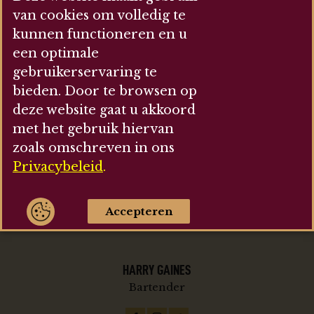
van cookies om volledig te
DAVID WISE
kunnen functioneren en u
Waiter
een optimale
gebruikerservaring te
bieden. Door te browsen op
deze website gaat u akkoord
met het gebruik hiervan
TONY MACGUIRE
zoals omschreven in ons
Bartender
Privacybeleid
.
Accepteren
HARRY GAINES
Bartender